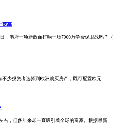
”落幕
31日，港府一项新政而打响一场7000万学费保卫战吗？（
有不少投资者选择到欧洲购买房产，既可配置欧元
？
/9左右，但多年来却一直吸引着全球的富豪。根据最新