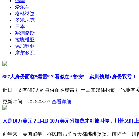
韩国
爱尔兰
格林纳达
多米尼克
日本
塞浦路斯
拉脱维亚
保加利亚
摩尔多瓦
687人身份面临“爆雷”？看似在“省钱”，实则钱财+身份双亏！
近日，又有687人的身份面临爆雷 据土耳其媒体报道，当地有
更新时间：2026-08-07
查看详细
又是10万美元？H-1B 10万美元附加费才刚被叫停，川普又
近年来，美国留学、移民圈几乎每天都沸沸扬扬。前阵子，川普政