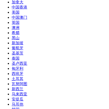
加拿大
中国香港
美国
中国澳门
英国
澳洲
希腊
黑山
新加坡
葡萄牙
圣基茨
泰国
圣卢西亚
匈牙利
西班牙
土耳其
瓦努阿图
新西兰
马来西亚
安提瓜
马耳他