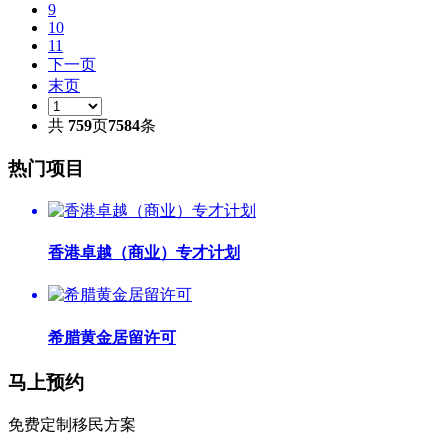
9
10
11
下一页
末页
共
759
页
7584
条
热门项目
香港卓越（商业）专才计划
希腊黄金居留许可
马上预约
免费定制移民方案